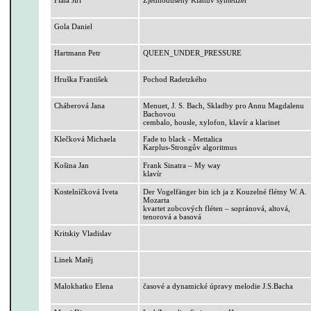
Gola Daniel
Hartmann Petr
QUEEN_UNDER_PRESSURE
Hruška František
Pochod
Radetzkého
Cháberová
Jana
Menuet, J. S. Bach, Skladby pro Annu Magdalenu
Bachovou
cembalo, housle, xylofon, klavír a klarinet
Klečková Michaela
Fade to
black
-
Mettalica
Karplus-Strongův
algoritmus
Košina Jan
Frank
Sinatra
– My
way
klavír
Kostelníčková
Iveta
Der
Vogelfänger
bin
ich
ja
z Kouzelné flétny W. A.
Mozarta
kvartet zobcových fléten – sopránová, altová,
tenorová a basová
Kritskiy
Vladislav
Linek Matěj
Malokhatko
Elena
časové a dynamické úpravy melodie
J.S.
Bacha