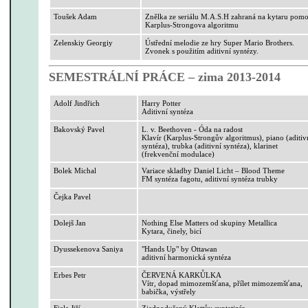
Toušek Adam
Znělka ze seriálu
M.A.
S.H zahraná na kytaru pomo
Karplus-Strongova
algoritmu
Zelenskiy
Georgiy
Ústřední melodie ze hry Super Mario
Brothers
.
Zvonek s použitím aditivní syntézy.
SEMESTRÁLNÍ PRÁCE – zima 2013-2014
Adolf Jindřich
Harry
Potter
Aditivní syntéza
Bakovský Pavel
L. v. Beethoven - Óda na radost
Klavír (
Karplus-Strongův
algoritmus), piano (aditiv
syntéza), trubka (aditivní syntéza), klarinet
(frekvenční modulace)
Bolek Michal
Variace skladby Daniel
Licht
–
Blood
Theme
FM syntéza fagotu, aditivní syntéza trubky
Čejka Pavel
Dolejš Jan
Nothing
Else
Matters
od skupiny
Metallica
Kytara, činely, bicí
Dyussekenova
Saniya
"
Hands
Up" by Ottawan
aditivní harmonická syntéza
Erbes
Petr
ČERVENÁ KARKŮLKA
Vítr, dopad mimozemšťana, přílet mimozemšťana,
babička, výstřely
Fiala Jiří
Zjednodušený
Klattův
syntetizér