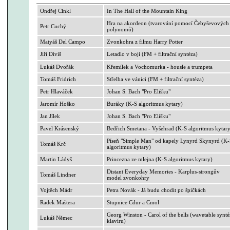
Ondřej Cinkl
In
The
Hall
of
the
Mountain
King
Hra na akordeon (tvarování pomocí
Čebyševových
Petr
Cuchý
polynomů)
Matyáš
Del
Campo
Zvonkohra z filmu
Harry
Potter
Jiří Diviš
Letadlo v boji (FM + filtrační syntéza)
Lukáš Dvořák
Křemílek a
Vochomurka
- housle a trumpeta
Tomáš Fridrich
Střelba ve vánici (FM + filtrační syntéza)
Petr Hlaváček
Johan S. Bach "Pro Elišku"
Jaromír
Hoško
Buráky (K-S algoritmus kytary)
Jan Jílek
Johan S. Bach "Pro Elišku"
Pavel Krásenský
Bedřich Smetana - Vyšehrad (K-S algoritmus kytar
Píseň "
Simple
Man" od kapely
Lynyrd
Skynyrd
(K-
Tomáš Krč
algoritmus kytary)
Martin
Ládyš
Princezna ze
mlejna
(K-S algoritmus kytary)
Distant
Everyday
Memories
-
Karplus-strongův
Tomáš
Lindner
model zvonkohry
Vojtěch Mádr
Petra Novák - Já budu chodit po špičkách
Radek Maštera
Stupnice
Cdur
a
Cmol
Georg Winston - Carol
of
the
bells
(
wavetable
synté
Lukáš Němec
klavíru)