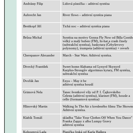
Andrássy Filip
Lidová písnička – aditivní syntéza
Aubrecht Jan
River
flows
– aditivní syntéza piana
Breitkopf
Jiří
Tichá noc – aditivní syntéza piana
Brůna Michal
Syntéza na motivy
Gonna
Fly
Now
od Billa
Conti
velký a malý buben (FM),
hi-hat
a
crash
činely
(subtrakční syntéza), baskytara (
Čebyševovy
polynomy), trumpeta (aditivní syntéza) +
reverb
Cherepanov
Alexander
March
- Star
Wars
. Aditivní syntéza.
Divecký František
Sweet
home
Alabama od
Lynyrd
Skynyrd
Karplus-Strongův
algoritmus kytary, FM syntéza,
subtrakční syntéza
Dvořák Jan
Enya
– May
it
be
aditivní syntéza houslí
Grimová Nela
Tanec švestkové víly od P. I. Čajkovského
Celesta (aditivní syntéza), klarinet (FM), housle a
cello (formantová syntéza)
Hlinovský Martin
Walking
In
The
Air z kresleného filmu
The
Showm
Aditivní syntéza.
Klabík
Tomáš
skladba "
Take
Your
Clothes
Off
When
You
Dance"
Franka
Zappy
z alba Lumpy
Gravy
aditivní syntéza
Kohoutová Lada
Písnička česká od Karla Hašlera