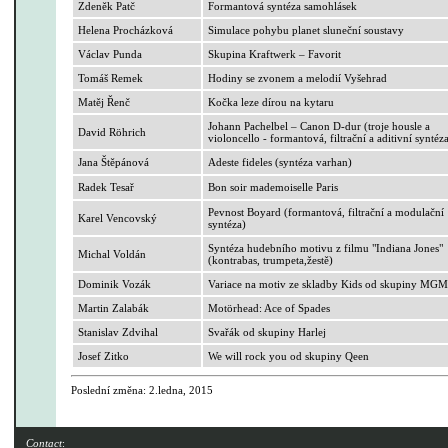
Zdeněk
Patč
Formantová syntéza samohlásek
Helena Procházková
Simulace pohybu planet sluneční soustavy
Václav
Punda
Skupina
Kraftwerk
– Favorit
Tomáš Remek
Hodiny se zvonem a melodií Vyšehrad
Matěj
Řenč
Kočka leze dírou na kytaru
Johann
Pachelbel
– Canon D-dur (troje housle a
David
Röhrich
violoncello - formantová, filtrační a aditivní syntéz
Jana Štěpánová
Adeste
fideles
(syntéza varhan)
Radek Tesař
Bon
soir
mademoiselle
Paris
Pevnost
Boyard
(formantová, filtrační a modulační
Karel Vencovský
syntéza)
Syntéza hudebního motivu z filmu "Indiana Jones"
Michal Voldán
(kontrabas,
trumpeta,žestě
)
Dominik
Vozák
Variace na motiv ze skladby
Kids
od skupiny MG
Martin
Zalabák
Motörhead
:
Ace
of
Spades
Stanislav Zdvihal
Svařák od skupiny
Harlej
Josef Zitko
We
will
rock
you
od skupiny
Qeen
Poslední změna:
2.ledna
, 2015
Contact
: