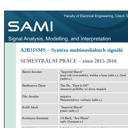
A2B31SMS – Syntéza multimediálních signálů
SEMESTRÁLNÍ PRÁCE – zima 2015-2016
Bartoš Jaroslav
"
Imperial
March
"
lesní roh (
wavetable
), trubka a basa (
adit.s
.), činel
(
subtr.s
.)
Bashkatova
Daria
The
Do, "
Dust
It
Off
"
sinusové průběhy ve dvou stopách
Fikr
Jaroslav
stupnice
Hammondovy
varhany (
adit.s
.)
Kolář Jakub
"
Imperial
March
"
piano (
adit.s
.)
Kozitsyna
Anastasia
J.S.
Bach
, "Ave Maria"
zpěv (
formant
.
s
.
)