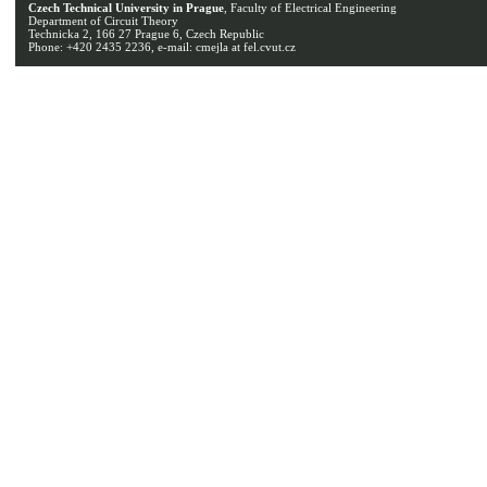
Czech
Technical
University in Prague
,
Faculty
of
Electrical
Engineering
Department
of
Circuit
Theory
Technicka
2, 166 27 Prague 6, Czech Republic
Phone
: +420 2435 2236, e-mail:
cmejla
at
fel.cvut.cz