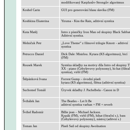
modifikovaný
Karplusův-Strongův
algoritmus
Koshel
Carin
GUI pro generování hlasu slavíka (FM)
Koshkina
Ekaterina
Yiruma
- Kiss
the
Rain
, aditivní syntéza
Kuta Matěj
Intro z písničky Iron Man od skupiny Black
Sabba
Aditivní syntéza.
Melničuk
Petr
„Love
Theme
“ z filmové trilogie Kmotr - aditivní
syntéza
Petrucco
Daniel
Dick
Dale
:
Misirlou
. Kytara (KS algoritmus), bicí
(FM)
Rousek Marek
Syntéza skladby na motivy díla Intro od skupiny
T
XX - piano (
Čebyševovy
polynomy),
hi-hat
(filtra
syntéza), virbl (FM)
Štěpánková Ivana
Forrest
Gump
– úvodní píseň
kytara (KS algoritmus), flétna (aditivní syntéza)
Suchomel Tomáš
Úryvek skladby J.
Pachelbela
- Canon in D
Švihálek Jan
The
Beatles – Let
It
Be
aditivní syntéza varhan + FM +
reverb
Švihel
Radomír
Billie
jean
– Michael Jackson.
Kopák
(FM), virbl (FM),
hihat
(
fitrační
s.), bass
(
Čebyševovy
polynomy), nástroj (
aditvní
s.)
Toman Jan
Píseň
Sail
od skupiny
Awolnation