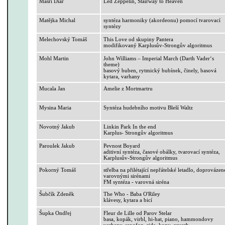
Masri
Diar
Led
Zeppelin
,
Stairway
to
Heaven
Matějka Michal
syntéza harmoniky (akordeonu) pomocí tvarovací
syntézy
Melechovský
Tomáš
This
Love od skupiny Pantera
modifikovaný
Karplusův-Strongův
algoritmus
Mohl Martin
John
Williams
–
Imperial
March
(
Darth
Vader‘s
theme
)
basový buben, rytmický bubínek, činely, basová
kytara, varhany
Mucala
Jan
Amelie z
Mortmartru
Mysina
Maria
Syntéza hudebního motivu Bleší Waltz
Novotný Jakub
Linkin
Park In
the
end
Karplus
-
Strongův
algoritmus
Paroulek Jakub
Pevnost
Boyard
aditivní syntéza, časové obálky, tvarovací syntéza,
Karplusův-Strongův
algoritmus
Pokorný Tomáš
střelba na přilétající nepřátelské letadlo, doprovázen
varovnými sirénami
FM syntéza - varovná siréna
Šubčík
Zdeněk
The
Who
- Baba
O'Riley
klávesy, kytara a bicí
Šupka Ondřej
Fleur
de Lille od
Parov
Stelar
basa,
kopák
, virbl,
hi-hat
, piano,
hammondovy
varhany, saxofon,
ride
,
konv_reverb