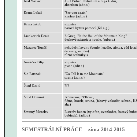
Král Václav
J.
C.F.Fisher
, Preludium a fuga G dur,
akordeon (
adit.s
.)
Krauz
Lukáš
"
See
you
again
"
klarinet (
adit.s
.)
Krista Jakub
stupnice
basová kytara pomocí (KS
alg
.)
Liudkevich
Denis
E.Grieg
, "In
the
Hall
of
the
Mountain
King"
dechové nástroje a housle, (
subtr.s
.)
Mazanec Tomáš
nehudební zvuky (bouře, letadlo, střelba, pád letad
do vody, sanitka)
různé techniky s.
Nováček Filip
stupnice
piano (
adit.s
.)
Sio
Ratanak
"Go
Tell
It
in
the
Mountain
"
struna (
adit.s
.)
Šlegl
David
???
Šmíd Dominik
B.Smetana
, "Vltava",
flétna, housle, struna, (fázový
vokodér
,
subtr.s
., K
alg
.)
Smutný Miroslav
Rissetův
buben (xylofon, zvonkohra, basový bube
bubínek), (
adit.s
.)
SEMESTRÁLNÍ PRÁCE – zima 2014-2015