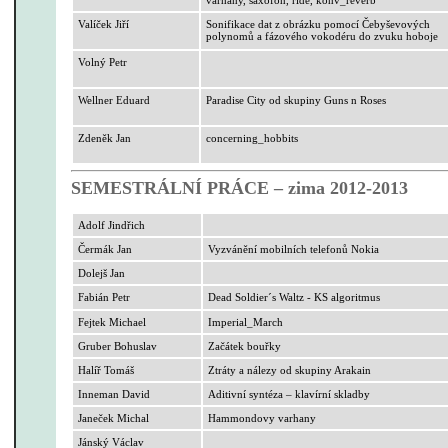
Valíček Jiří
Sonifikace
dat z obrázku pomocí
Čebyševových
polynomů a fázového
vokodéru
do zvuku hoboje
Volný Petr
Wellner
Eduard
Paradise
City od skupiny
Guns
n
Roses
Zdeněk Jan
concerning_hobbits
SEMESTRÁLNÍ PRÁCE – zima 2012-2013
Adolf Jindřich
Čermák Jan
Vyzvánění mobilních telefonů Nokia
Dolejš Jan
Fabián Petr
Dead
Soldier´s
Waltz - KS algoritmus
Fejtek Michael
Imperial_March
Gruber Bohuslav
Začátek bouřky
Halíř Tomáš
Ztráty a nálezy od skupiny
Arakain
Inneman
David
Aditivní syntéza – klavírní skladby
Janeček Michal
Hammondovy
varhany
Jánský Václav