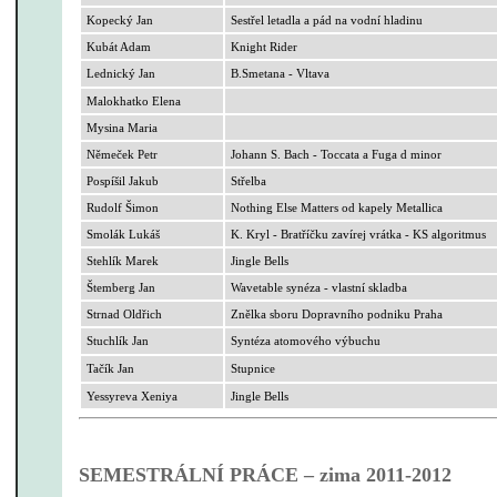
Kopecký Jan
Sestřel letadla a pád na vodní hladinu
Kubát Adam
Knight
Rider
Lednický Jan
B.Smetana
- Vltava
Malokhatko
Elena
Mysina
Maria
Němeček Petr
Johann S. Bach - Toccata a Fuga d minor
Pospíšil Jakub
Střelba
Rudolf Šimon
Nothing
Else
Matters
od kapely
Metallica
Smolák Lukáš
K. Kryl - Bratříčku zavírej vrátka - KS algoritmus
Stehlík Marek
Jingle
Bells
Štemberg
Jan
Wavetable
synéza
- vlastní skladba
Strnad Oldřich
Znělka sboru Dopravního podniku Praha
Stuchlík Jan
Syntéza atomového výbuchu
Tačík
Jan
Stupnice
Yessyreva
Xeniya
Jingle
Bells
SEMESTRÁLNÍ PRÁCE – zima 2011-2012