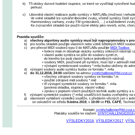
b)
Tři oktávy durové hudební stupnice, ve které se vystřídají vytvořené h
perkusí.
c)
Libovolná vlastní realizace audio syntézy v
MATLABu
(možnost i nehude
Ve volné skladbě lze vytvářet libovolné zvuky, včetně syntézy čistě sy
Hammondovy
varhany, zvuky FM syntezátorů, …) a každodenní zvuk
Ke zvýraznění skladeb lze použít různé efekty jako
reverb
, echo, choru
Pravidla soutěže:
a)
všechny algoritmy audio syntézy musí být naprogramovány v pr
b)
pro tvorbu skladeb použijte vlastních nebo volně šiřitelných MIDI soubo
c)
pro převod MIDI souborů typu 0 do
MATLABu
použijte
MIDI
Toolbox
• funkce
main.m
obsahuje ukázky syntézy sólových nástrojů i p
• vlastní audio syntéza se píše do souboru
synth.m
,
do kterého lze psát vlastní funkce jednotlivých nástrojů
• soubory MIDI, používané při syntéze, musí být v adresáři
mid
• výstupní syntetizované soubory *.m4a budou uloženy do adr
d)
výstupní soubory audio syntézy budou ve formátu *. m4a
e)
do 31.12.2018, 24:00
odešlete na adresu
synthchallenge@fel.cvut.cz
:
• všechny zdrojové soubory syntézy ve formátu *.m
• použité zdrojové
midi
soubory *.
mid
• tři výstupní syntetické soubory ve formátu *. m4a
(povinná skladba, stupnice, vlastní volba)
• zprávu s popisem všech použitých technik audio syntézy a s
f)
výstupní syntetické soubory (*.m4a) soutěžících budou zveřejněny n
g)
slavnostní vyhlášení výsledků soutěže, s předáním věcných cen v jedno
se uskuteční ve
středu
9.ledna
2019
, v
10:00
ve
FEL CAFÉ
, Technic
Kontakt:
synthchallenge@fel.cvut.c
Plakátky soutěže ke stažení:
SYNTCHALLENGE2018.j
VÝSLEDKY2016
,
VÝSLEDKY2017
,
VÝSL