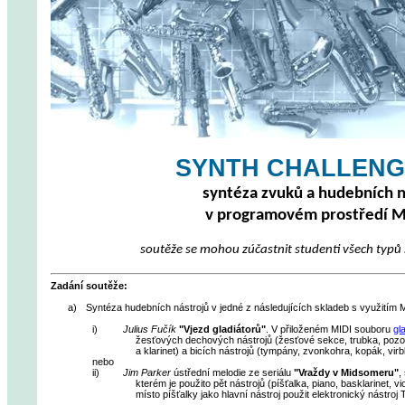
SYNTH CHALLENG
syntéza zvuků a hudebních n
v programovém prostředí 
soutěže se mohou zúčastnit studenti všech typů š
Zadání soutěže:
a)
Syntéza hudebních nástrojů v jedné z následujících skladeb s využitím 
i)
Julius Fučík
"Vjezd gladiátorů"
. V přiloženém MIDI souboru
gl
žesťových dechových nástrojů (žesťové sekce, trubka, pozo
a klarinet) a bicích nástrojů (tympány, zvonkohra,
kopák
, vir
nebo
ii)
Jim
Parker
ústřední melodie ze seriálu
"Vraždy v
Midsomeru
"
,
kterém je použito pět nástrojů (píšťalka, piano, basklarinet, vi
místo píšťalky jako hlavní nástroj použit elektronický nástroj